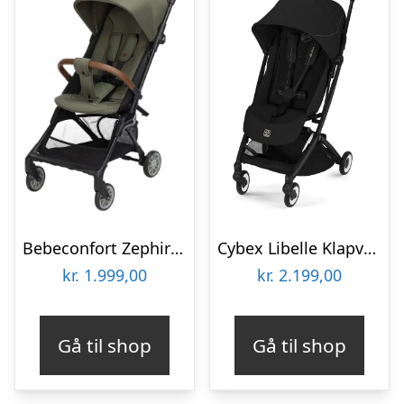
Bebeconfort Zephir Rejseklapvogn – Minerel Green
Cybex Libelle Klapvogn – Magic Black
kr.
1.999,00
kr.
2.199,00
Gå til shop
Gå til shop