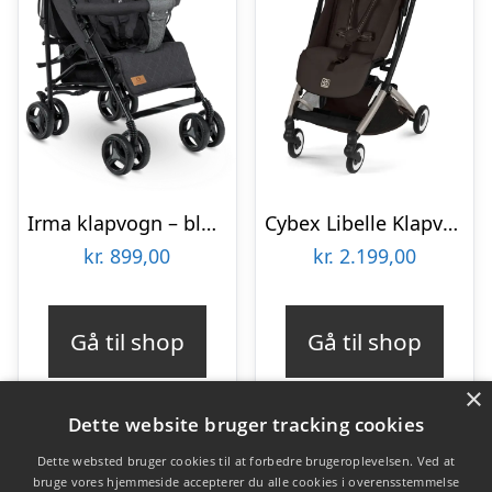
Irma klapvogn – black/dark grey
Cybex Libelle Klapvogn – Chocolate Brown
kr.
899,00
kr.
2.199,00
Gå til shop
Gå til shop
×
Dette website bruger tracking cookies
Dette websted bruger cookies til at forbedre brugeroplevelsen. Ved at
bruge vores hjemmeside accepterer du alle cookies i overensstemmelse