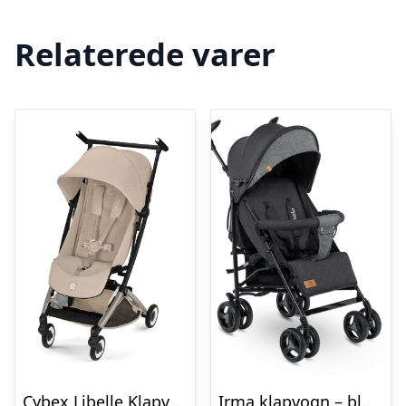
Relaterede varer
Cybex Libelle Klapvogn – Almond Beige
Irma klapvogn – black/dark grey