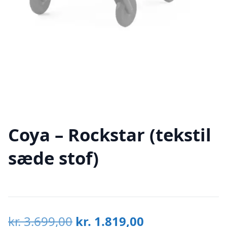
Coya – Rockstar (tekstil
sæde stof)
Den
Den
kr.
3.699,00
kr.
1.819,00