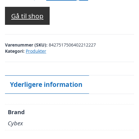
oprindelige
aktuelle
pris
pris
Gå til shop
var:
er:
kr. 3.699,00.
kr. 1.819,00.
Varenummer (SKU):
8427517506402212227
Kategori:
Produkter
Yderligere information
Brand
Cybex